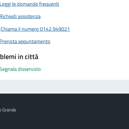
Leggi le domande frequenti
Richiedi assistenza
Chiama il numero 0142.949021
Prenota appuntamento
blemi in città
Segnala disservizio
o Grande