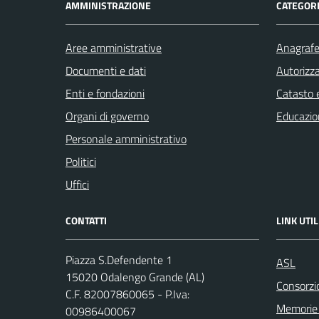
AMMINISTRAZIONE
CATEGORI
Aree amministrative
Anagrafe 
Documenti e dati
Autorizza
Enti e fondazioni
Catasto e
Organi di governo
Educazio
Personale amministrativo
Politici
Uffici
CONTATTI
LINK UTIL
Piazza S.Defendente 1
ASL
15020 Odalengo Grande (AL)
Consorzio
C.F. 82007860065 - P.Iva:
Memorie 
00986400067