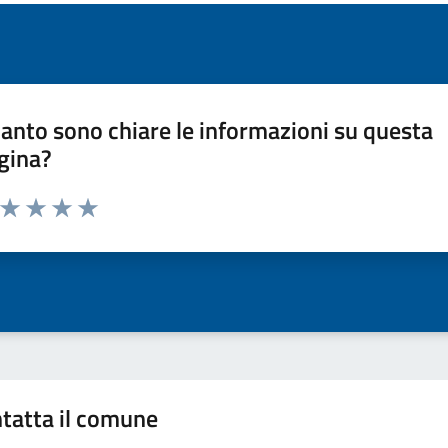
anto sono chiare le informazioni su questa
gina?
a da 1 a 5 stelle la pagina
ta 1 stelle su 5
Valuta 2 stelle su 5
Valuta 3 stelle su 5
Valuta 4 stelle su 5
Valuta 5 stelle su 5
tatta il comune