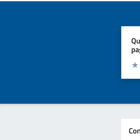
Qu
pa
Valut
Valu
Con