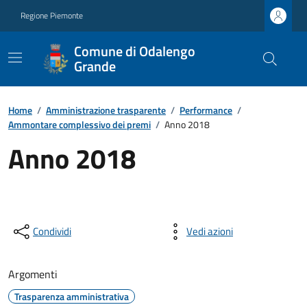
Regione Piemonte
Comune di Odalengo
Grande
Home
/
Amministrazione trasparente
/
Performance
/
Ammontare complessivo dei premi
/
Anno 2018
Anno 2018
Condividi
Vedi azioni
Argomenti
Trasparenza amministrativa