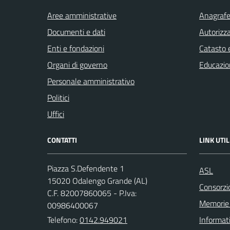
Aree amministrative
Anagrafe 
Documenti e dati
Autorizza
Enti e fondazioni
Catasto e
Organi di governo
Educazio
Personale amministrativo
Politici
Uffici
CONTATTI
LINK UTIL
Piazza S.Defendente 1
ASL
15020 Odalengo Grande (AL)
Consorzio
C.F. 82007860065 - P.Iva:
Memorie 
00986400067
Telefono:
0142.949021
Informat