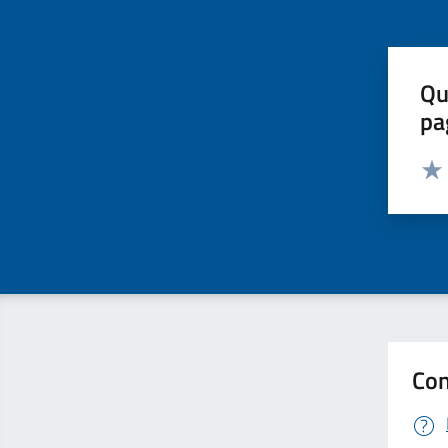
Qu
pa
Valut
Valu
Con