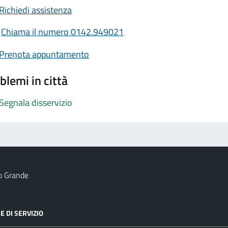
Richiedi assistenza
Chiama il numero 0142.949021
Prenota appuntamento
blemi in città
Segnala disservizio
o Grande
E DI SERVIZIO