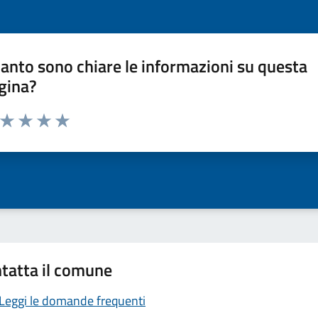
anto sono chiare le informazioni su questa
gina?
a da 1 a 5 stelle la pagina
ta 1 stelle su 5
Valuta 2 stelle su 5
Valuta 3 stelle su 5
Valuta 4 stelle su 5
Valuta 5 stelle su 5
tatta il comune
Leggi le domande frequenti