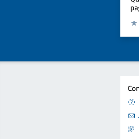
pa
Valut
Valu
Con