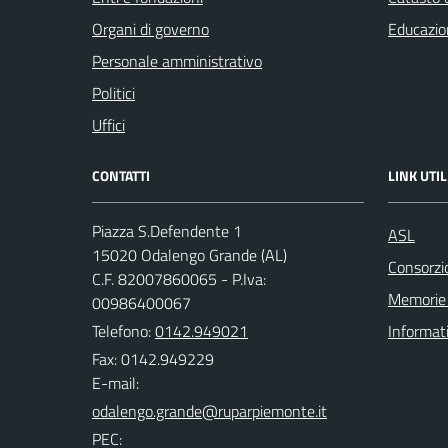
Organi di governo
Educazio
Personale amministrativo
Politici
Uffici
CONTATTI
LINK UTIL
Piazza S.Defendente 1
ASL
15020 Odalengo Grande (AL)
Consorzio
C.F. 82007860065 - P.Iva:
Memorie 
00986400067
Telefono:
0142.949021
Informat
Fax: 0142.949229
E-mail:
PEC: