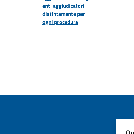
enti aggiudicatori
distintamente per
ogni procedura
Qu