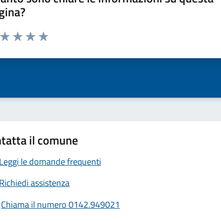
gina?
a da 1 a 5 stelle la pagina
ta 1 stelle su 5
Valuta 2 stelle su 5
Valuta 3 stelle su 5
Valuta 4 stelle su 5
Valuta 5 stelle su 5
tatta il comune
Leggi le domande frequenti
Richiedi assistenza
Chiama il numero 0142.949021